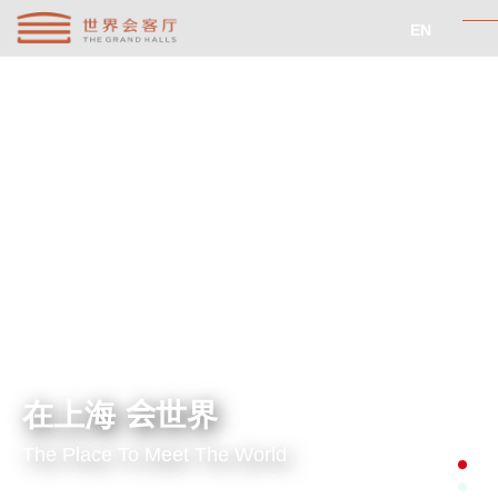
EN
会议与展览
0
0
年
个
建筑历史
艺术品
世界会客厅新闻
北外滩
0
个
会客厅新闻
精选推荐
地理位置
宴会厅
在上海 会世界
The Place To Meet The World